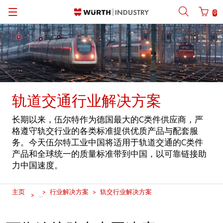
0
Back
Back
Back
Back
Back
Back
Back
手机号码登陆
商城账号登录
| 关于我们
关于我们
| 关于我们
伍尔特业务范围
新闻中心
English
| 我们的优势
C类物料管理
| 行业聚焦
伍尔特在中国
产品手册
中文
手机
轨道交通行业解决方案
| 业务部门
产品一览
| 核心产品
莱恩・伍尔特
社交平台
长期以来，伍尔特作为德国最大的C类件供应商，严
密码
| 多渠道布局
设计应用
伍尔特集团资料与数据
软件下载
格遵守轨交行业的各类标准提供优质产品与配套服
务。今天伍尔特工业中国将适用于轨道交通的C类件
产品和全球统一的质量标准带到中国，以可靠链接助
行业解决方案
体育赞助
力中国速度。
忘记密码？
艺术文化
请记住登录信息
主页
行业解决方案
轨交行业解决方案
...
合规
登录/注册