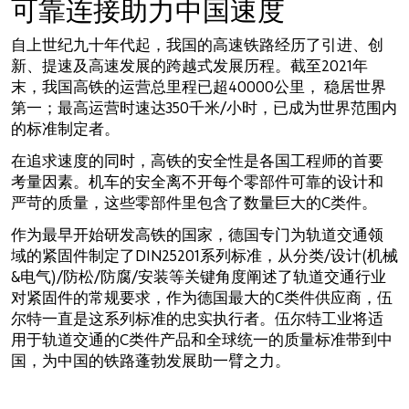
可靠连接助力中国速度
我们的原则
自上世纪九十年代起，我国的高速铁路经历了引进、创
新、提速及高速发展的跨越式发展历程。截至2021年
您是否希望成为在线客户？
末，我国高铁的运营总里程已超40000公里， 稳居世界
第一；最高运营时速达350千米/小时，已成为世界范围内
仅需三步即可完成注册并使用在线商店所提供的全部功
的标准制定者。
能。
在追求速度的同时，高铁的安全性是各国工程师的首要
仅面向工商业客户销售
考量因素。机车的安全离不开每个零部件可靠的设计和
严苛的质量，这些零部件里包含了数量巨大的C类件。
立即注册
作为最早开始研发高铁的国家，德国专门为轨道交通领
域的紧固件制定了DIN25201系列标准，从分类/设计(机械
&电气)/防松/防腐/安装等关键角度阐述了轨道交通行业
对紧固件的常规要求，作为德国最大的C类件供应商，伍
尔特一直是这系列标准的忠实执行者。伍尔特工业将适
用于轨道交通的C类件产品和全球统一的质量标准带到中
国，为中国的铁路蓬勃发展助一臂之力。