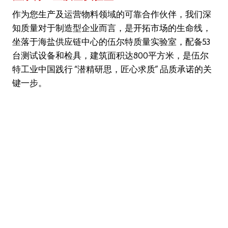
我们的原则
作为您生产及运营物料领域的可靠合作伙伴，我们深
知质量对于制造型企业而言，是开拓市场的生命线，
坐落于海盐供应链中心的伍尔特质量实验室，配备53
您是否希望成为在线客户？
台测试设备和检具，建筑面积达800平方米，是伍尔
仅需三步即可完成注册并使用在线商店所提供的全部功
特工业中国践行 “潜精研思，匠心求质” 品质承诺的关
能。
键一步。
仅面向工商业客户销售
立即注册