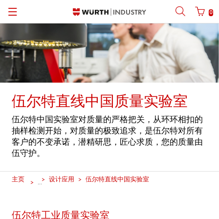
0
Back
Back
Back
Back
Back
Back
Back
手机号码登陆
商城账号登录
| 关于我们
关于我们
| 关于我们
伍尔特业务范围
新闻中心
English
| 我们的优势
C类物料管理
| 行业聚焦
伍尔特在中国
产品手册
中文
手机
伍尔特直线中国质量实验室
| 业务部门
产品一览
| 核心产品
莱恩・伍尔特
社交平台
伍尔特中国实验室对质量的严格把关，从环环相扣的
密码
| 多渠道布局
设计应用
伍尔特集团资料与数据
软件下载
抽样检测开始，对质量的极致追求，是伍尔特对所有
客户的不变承诺，潜精研思，匠心求质，您的质量由
行业解决方案
体育赞助
伍守护。
忘记密码？
艺术文化
主页
设计应用
伍尔特直线中国实验室
...
请记住登录信息
合规
登录/注册
伍尔特工业质量实验室