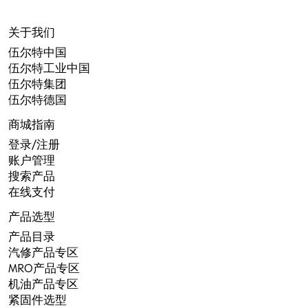
关于我们
伍尔特中国
伍尔特工业中国
伍尔特集团
伍尔特德国
商城指南
登录/注册
账户管理
搜索产品
在线支付
产品选型
产品目录
汽修产品专区
MRO产品专区
机油产品专区
紧固件选型