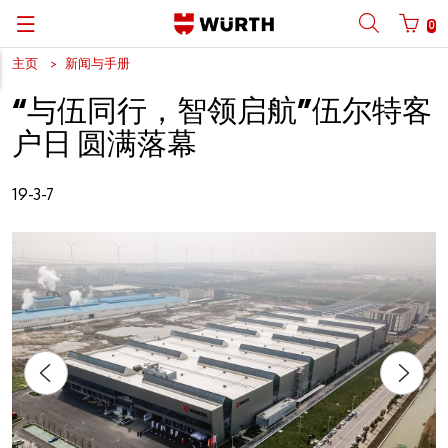
0
主页
新闻与手册
Back
Back
Back
Back
Back
Back
Back
“与伍同行，智领启航”伍尔特客
手机号码登陆
商城账号登录
| 关于我们
关于我们
| 关于我们
伍尔特业务范围
新闻中心
English
户日 圆满落幕
| 我们的优势
C类物料管理
| 行业聚焦
伍尔特在中国
产品手册
中文
手机
19-3-7
| 业务部门
产品一览
| 核心产品
莱恩・伍尔特
社交平台
密码
| 多渠道布局
设计应用
伍尔特集团资料与数据
软件下载
行业解决方案
体育赞助
忘记密码？
艺术文化
请记住登录信息
合规
登录/注册