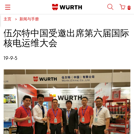
0
主页
新闻与手册
Back
Back
Back
Back
Back
Back
Back
伍尔特中国受邀出席第六届国际
手机号码登陆
商城账号登录
| 关于我们
关于我们
| 关于我们
伍尔特业务范围
新闻中心
English
核电运维大会
| 我们的优势
C类物料管理
| 行业聚焦
伍尔特在中国
产品手册
中文
手机
19-9-5
| 业务部门
产品一览
| 核心产品
莱恩・伍尔特
社交平台
密码
| 多渠道布局
设计应用
伍尔特集团资料与数据
软件下载
行业解决方案
体育赞助
忘记密码？
艺术文化
请记住登录信息
合规
登录/注册